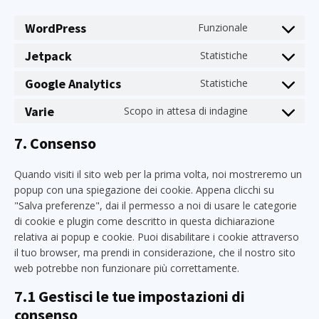
WordPress
Funzionale
Consent
to
Jetpack
Statistiche
Consent
service
to
wordpress
Google Analytics
Statistiche
Consent
service
to
jetpack
Varie
Scopo in attesa di indagine
Consent
service
to
google-
7. Consenso
service
analytics
varie
Quando visiti il sito web per la prima volta, noi mostreremo un
popup con una spiegazione dei cookie. Appena clicchi su
"Salva preferenze", dai il permesso a noi di usare le categorie
di cookie e plugin come descritto in questa dichiarazione
relativa ai popup e cookie. Puoi disabilitare i cookie attraverso
il tuo browser, ma prendi in considerazione, che il nostro sito
web potrebbe non funzionare più correttamente.
7.1 Gestisci le tue impostazioni di
consenso