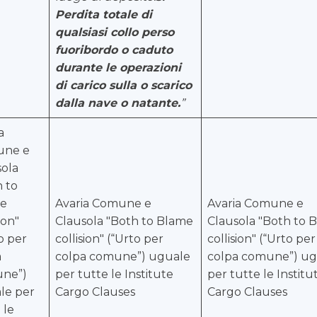
Perdita totale di
qualsiasi collo perso
fuoribordo o caduto
durante le operazioni
di carico sulla o scarico
dalla nave o natante.
”
a
ne e
ola
 to
e
Avaria Comune e
Avaria Comune e
ion"
Clausola "Both to Blame
Clausola "Both to 
o per
collision" (“Urto per
collision" (“Urto per
a
colpa comune”) uguale
colpa comune”) ug
ne”)
per tutte le Institute
per tutte le Institu
le per
Cargo Clauses
Cargo Clauses
 le