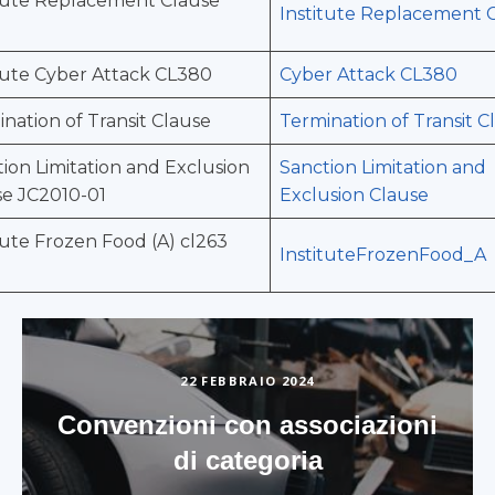
itute Replacement Clause
Institute Replacement C
1
tute Cyber Attack CL380
Cyber Attack CL380
nation of Transit Clause
Termination of Transit C
ion Limitation and Exclusion
Sanction Limitation and
se JC2010-01
Exclusion Clause
tute Frozen Food (A) cl263
InstituteFrozenFood_A
22 FEBBRAIO 2024
Convenzioni con associazioni
di categoria