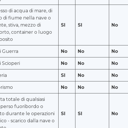
sso di acqua di mare, di
o di fiume nella nave o
te, stiva, mezzo di
SI
SI
No
orto, container o luogo
posito
i Guerra
No
No
No
i Scioperi
No
No
No
eria
SI
No
No
orismo
No
No
No
ta totale di qualsiasi
 perso fuoribordo o
o durante le operazioni
SI
SI
No
rico - scarico dalla nave o
nte