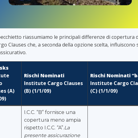
ecchietto riassumiamo le principali differenze di copertura d
rgo Clauses che, a seconda della opzione scelta, influiscono s
ssicurativo.
isks
tute
Rischi Nominati
Rischi Nominati “b
o
Institute Cargo Clauses
Institute Cargo Cl
es (A)
(B) (1/1/09)
(C) (1/1/09)
09)
I.C.C. “B” fornisce una
copertura meno ampia
rispetto I.C.C. “A”.
La
presente assicurazione