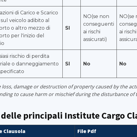
zioni di Carico e Scarico
NO(se non
NO(se 
 sul veicolo adibito al
conseguenti
conseg
orto o altro mezzo di
SI
ai rischi
ai rischi
orto per l'inizio del
assicurati)
assicura
io
iasi rischio di perdita
riale o danneggiamento
SI
No
No
pecificato
 loss, damage or destruction of property caused by the act
nding to cause harm or mischief during the disturbance of 
delle principali Institute Cargo C
 Clausola
File Pdf