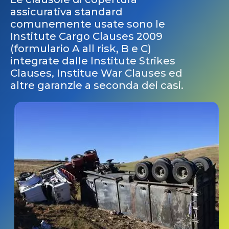
assicurativa standard
comunemente usate sono le
Institute Cargo Clauses 2009
(formulario A all risk, B e C)
integrate dalle Institute Strikes
Clauses, Institue War Clauses ed
altre garanzie a seconda dei casi.