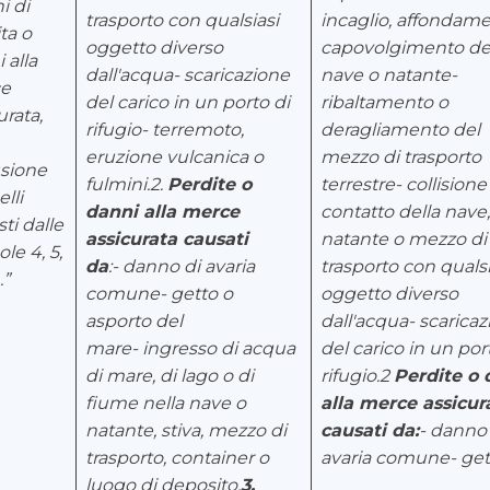
hi di
trasporto con qualsiasi
incaglio, affondam
ta o
oggetto diverso
capovolgimento de
 alla
dall'acqua
-
scaricazione
nave o natante
-
e
del carico in un porto di
ribaltamento o
urata,
rifugio
-
terremoto,
deragliamento del
eruzione vulcanica o
mezzo di trasporto
sione
fulmini.
2.
Perdite o
terrestre
- collisione
lli
danni alla merce
contatto della nave,
sti dalle
assicurata causati
natante o mezzo di
le 4, 5,
da
:
-
danno di avaria
trasporto con qualsi
.”
comune
-
getto o
oggetto diverso
asporto del
dall'acqua
- scarica
mare
-
ingresso di acqua
del carico in un por
di mare, di lago o di
rifugio.
2
Perdite o 
fiume nella nave o
alla merce assicur
natante, stiva, mezzo di
causati da:
- danno 
trasporto, container o
avaria comune
- ge
luogo di deposito.
3.