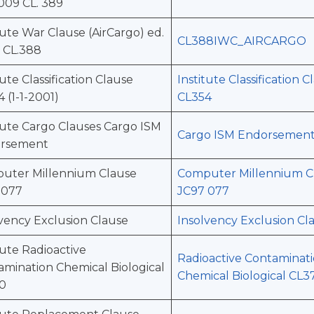
009 CL. 389
tute War Clause (AirCargo) ed.
CL388IWC_AIRCARGO
 CL.388
tute Classification Clause
Institute Classification C
 (1-1-2001)
CL354
tute Cargo Clauses Cargo ISM
Cargo ISM Endorsemen
rsement
uter Millennium Clause
Computer Millennium C
 077
JC97 077
vency Exclusion Clause
Insolvency Exclusion Cl
tute Radioactive
Radioactive Contaminat
mination Chemical Biological
Chemical Biological CL3
0