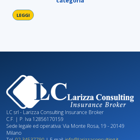
categoria
LEGGI
LE
LC srl - Larizza Consulting Insurance Broker
C.F. | P. Iva 12856170159
Sede legale ed operativa: Via Monte Rosa, 19 - 20149
Milano
Tel.
02 34537790
| E-mail:
info@larizzaconsulting.it