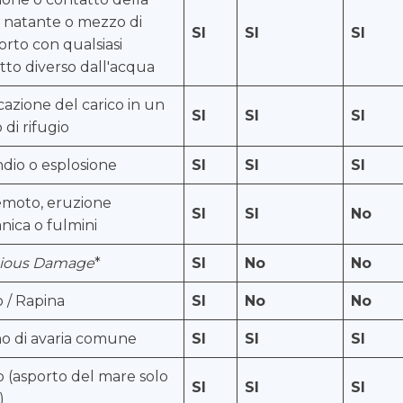
 natante o mezzo di
SI
SI
SI
orto con qualsiasi
to diverso dall'acqua
cazione del carico in un
SI
SI
SI
 di rifugio
dio o esplosione
SI
SI
SI
emoto, eruzione
SI
SI
No
nica o fulmini
cious Damage
*
SI
No
No
 / Rapina
SI
No
No
o di avaria comune
SI
SI
SI
 (asporto del mare solo
SI
SI
SI
)