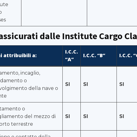
tute
o
ses
assicurati dalle Institute Cargo Cl
I.C.C.
 attribuibili a:
I.C.C. “B”
I.C.C. “
“A”
mento, incaglio,
ndamento o
SI
SI
SI
volgimento della nave o
nte
ltamento o
gliamento del mezzo di
SI
SI
SI
orto terrestre
sione o contatto della