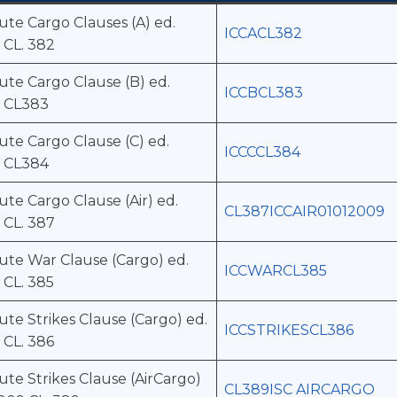
tute Cargo Clauses (A) ed.
ICCACL382
 CL. 382
tute Cargo Clause (B) ed.
ICCBCL383
 CL383
tute Cargo Clause (C) ed.
ICCCCL384
 CL384
tute Cargo Clause (Air) ed.
CL387ICCAIR01012009
 CL. 387
tute War Clause (Cargo) ed.
ICCWARCL385
 CL. 385
tute Strikes Clause (Cargo) ed.
ICCSTRIKESCL386
 CL. 386
tute Strikes Clause (AirCargo)
CL389ISC AIRCARGO