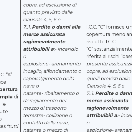
copre, ad esclusione di
quanto previsto dalle
clausole 4, 5, 6 e
7...
1.
Perdite o danni alla
I.C.C. “C” fornisce u
merce assicurata
copertura meno a
ragionevolmente
rispetto I.C.C.
attribuibili a
:
-
incendio
“C” sostanzialment
o
riferita ai rischi “bas
esplosione
-
arenamento,
presente assicuraz
incaglio, affondamento o
copre, ad esclusion
.C. “A”
capovolgimento della
quelli previsti dalle
sce
nave o
Clausole 4, 5, 6 e
pertura
natante
-
ribaltamento o
7...
1.
Perdite o danni
ampia
di
deragliamento del
merce assicurata
 le
mezzo di trasporto
ragionevolmente
tute
terrestre
-
collisione o
attribuibili a
:
- ince
o
contatto della nave,
o
es:
"tutti
natante o mezzo di
esplosione
-
arenam