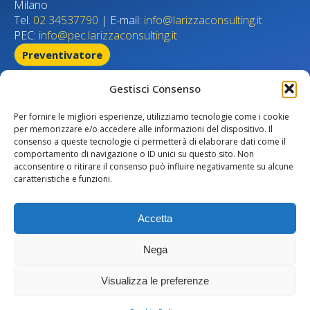
Milano
Tel.
02 34537790
| E-mail:
info@larizzaconsulting.it
PEC:
info@pec.larizzaconsulting.it
Preventivatore
Home page
Gestisci Consenso
Chi siamo
Compliance
Per fornire le migliori esperienze, utilizziamo tecnologie come i cookie
Normative
per memorizzare e/o accedere alle informazioni del dispositivo. Il
consenso a queste tecnologie ci permetterà di elaborare dati come il
Iniziative
comportamento di navigazione o ID unici su questo sito. Non
Contatti
acconsentire o ritirare il consenso può influire negativamente su alcune
Intermediario soggetto al controllo dell’IVASS
caratteristiche e funzioni.
Numero Iscrizione Registro RUI:
B000070982 del 05/03/2007|
Accetta
www.ivass.it
Nega
Privacy Policy
|
Cookie policy
Visualizza le preferenze