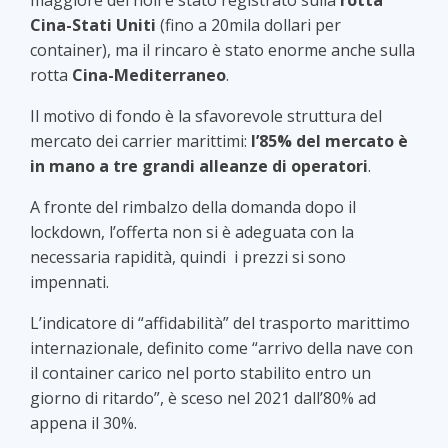
maggiore dei noli è stato registrato sulla
rotta
Cina-Stati Uniti
(fino a 20mila dollari per
container), ma il rincaro è stato enorme anche sulla
rotta
Cina-Mediterraneo
.
Il motivo di fondo è la sfavorevole struttura del
mercato dei carrier marittimi:
l’85% del mercato è
in mano a tre grandi alleanze di operatori
.
A fronte del rimbalzo della domanda dopo il
lockdown, l’offerta non si è adeguata con la
necessaria rapidità, quindi i prezzi si sono
impennati.
L’indicatore di “affidabilità” del trasporto marittimo
internazionale, definito come “arrivo della nave con
il container carico nel porto stabilito entro un
giorno di ritardo”, è sceso nel 2021 dall’80% ad
appena il 30%.