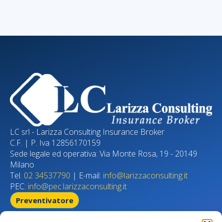
LC srl - Larizza Consulting Insurance Broker
C.F. | P. Iva 12856170159
Sede legale ed operativa: Via Monte Rosa, 19 - 20149
Milano
Tel.
02 34537790
| E-mail:
info@larizzaconsulting.it
PEC:
info@pec.larizzaconsulting.it
Preventivatore
Home page