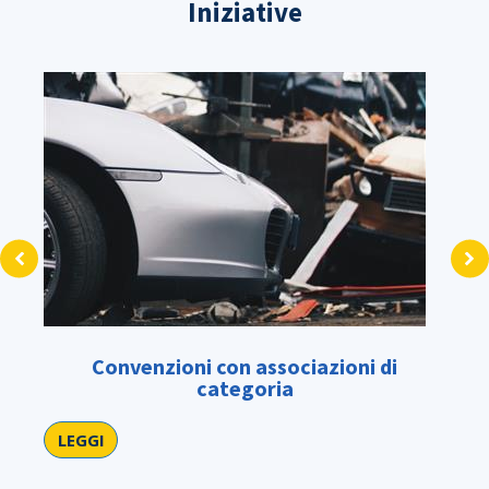
Iniziative
Convenzioni con associazioni di
Po
categoria
LEGGI
LE