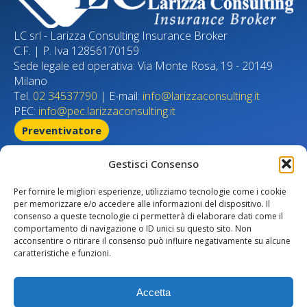
LC srl - Larizza Consulting Insurance Broker
C.F. | P. Iva 12856170159
Sede legale ed operativa: Via Monte Rosa, 19 - 20149
Milano
Tel.
02 34537790
| E-mail:
info@larizzaconsulting.it
PEC:
info@pec.larizzaconsulting.it
Preventivatore
Home page
Gestisci Consenso
Chi siamo
Compliance
Per fornire le migliori esperienze, utilizziamo tecnologie come i cookie
Normative
per memorizzare e/o accedere alle informazioni del dispositivo. Il
consenso a queste tecnologie ci permetterà di elaborare dati come il
Iniziative
comportamento di navigazione o ID unici su questo sito. Non
Contatti
acconsentire o ritirare il consenso può influire negativamente su alcune
Intermediario soggetto al controllo dell’IVASS
caratteristiche e funzioni.
Numero Iscrizione Registro RUI:
B000070982 del 05/03/2007|
Accetta
www.ivass.it