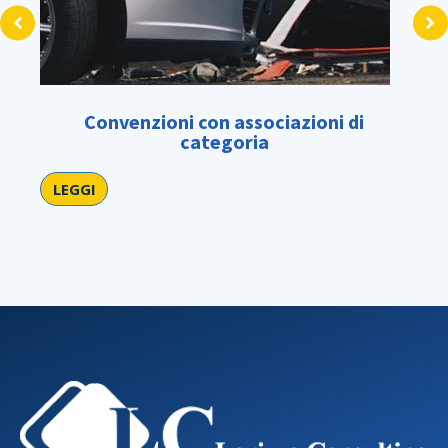
Convenzioni con associazioni di
Po
categoria
LEGGI
LE