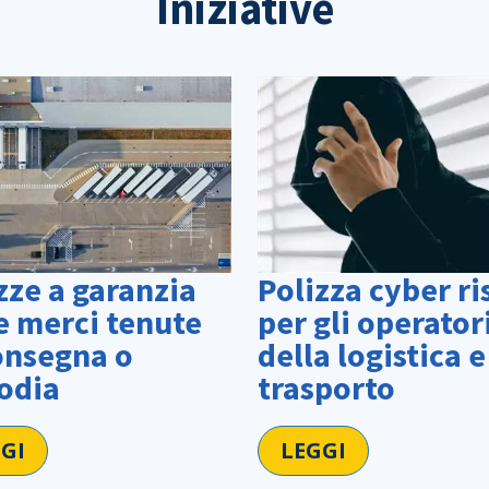
Iniziative
Polizza cyber ri
zze a garanzia
per gli operator
e merci tenute
della logistica e
onsegna o
trasporto
odia
LEGGI
GI