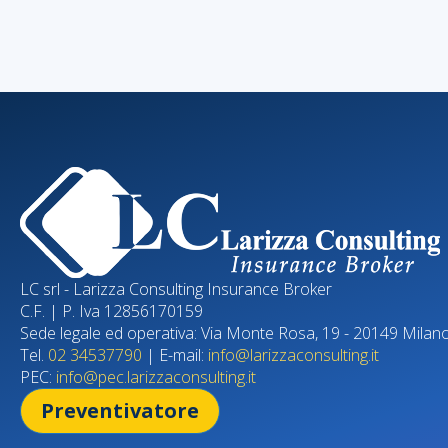
LC srl - Larizza Consulting Insurance Broker
C.F. | P. Iva 12856170159
Sede legale ed operativa: Via Monte Rosa, 19 - 20149 Milan
Tel.
02 34537790
| E-mail:
info@larizzaconsulting.it
PEC:
info@pec.larizzaconsulting.it
Preventivatore