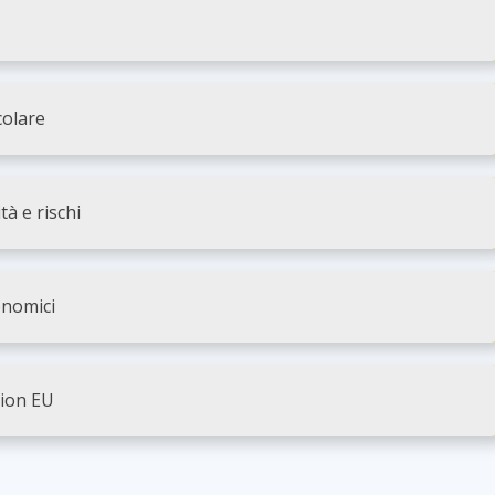
colare
tà e rischi
onomici
tion EU