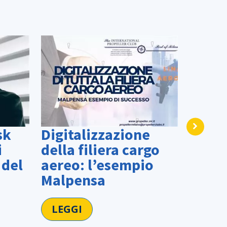
Milan
sk
Digitalizzazione
acqui
i
della filiera cargo
logis
 del
aereo: l’esempio
trasp
Malpensa
LEGG
LEGGI