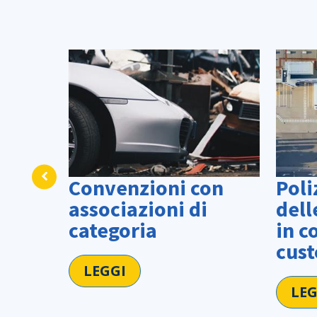
Convenzioni con
Poli
associazioni di
dell
categoria
in c
cust
LEGGI
LEG